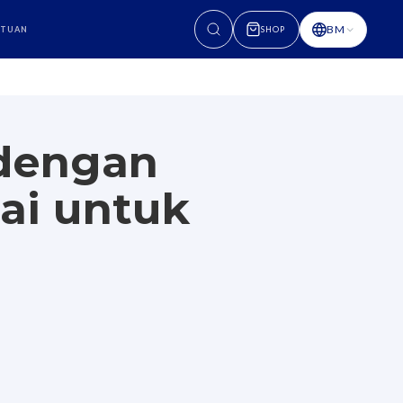
BM
NTUAN
SHOP
i dengan
uai untuk