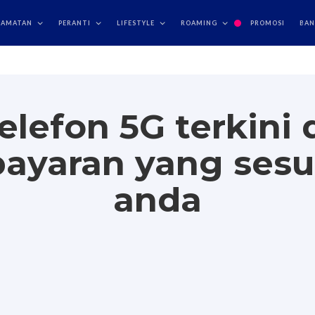
n
Phone Care
PhoneFIX
LAMATAN
PERANTI
LIFESTYLE
ROAMING
PROMOSI
BA
telefon 5G terkin
bayaran yang ses
anda