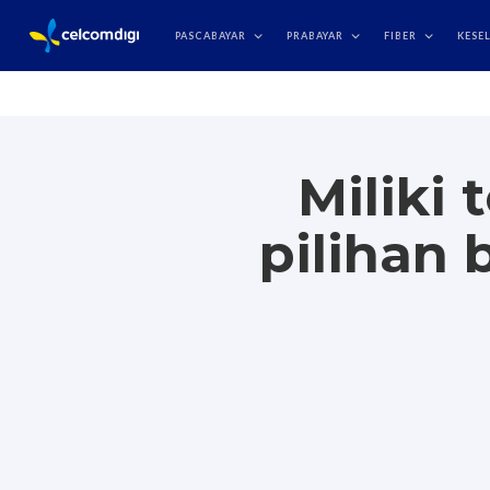
Pelan peranti
Trade-I
PASCABAYAR
PRABAYAR
FIBER
KESE
Miliki 
pilihan 