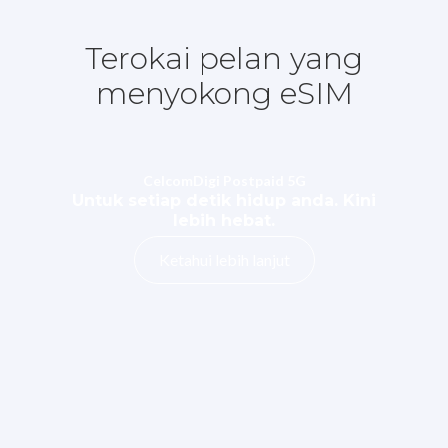
Terokai pelan yang
menyokong eSIM
CelcomDigi Postpaid 5G
Untuk setiap detik hidup anda. Kini
lebih hebat.
Ketahui lebih lanjut