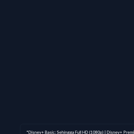
Viu
Premium
iQIYI
Standard VIP
sooka
Hiburan
sooka
Hiburan+
sooka
Sukan & Hiburan
sooka
Premium
Prime Video
-
Vision+
Premium
*Disney+ Basic: Sehingga Full HD (1080p) | Disney+ Prem