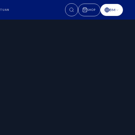
BM
NTUAN
SHOP
tform penstriman
RESOLUSI
PERANTI
IKLAN
MAKSIMUM
Semua peranti
HD Penuh
Tidak
Semua peranti
4K UHD*
Tidak