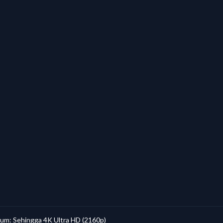
Drama Korea, siri Asia
5
Drama Cina, anime
2
Rancangan tempatan, variasi
1
Rancangan tempatan, variasi
2
Sukan langsung, rancangan
3
Sukan & hiburan
3
Filem, kandungan original, sukan
3
TV langsung, rancangan Indonesia
2
ium: Sehingga 4K Ultra HD (2160p)