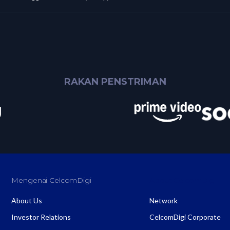
RAKAN PENSTRIMAN
Mengenai CelcomDigi
About CelcomDigi
About Us
Network
Investor Relations
CelcomDigi Corporate